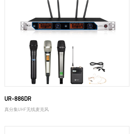
UR-886DR
真分集UHF无线麦克风